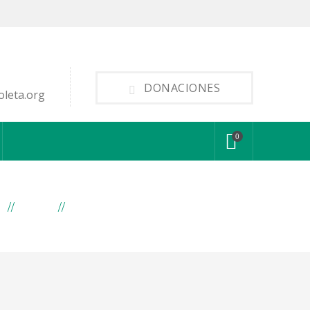
DONACIONES
oleta.org
0
E
BLOG
POSTS TAGGED "RADIO MARCA"