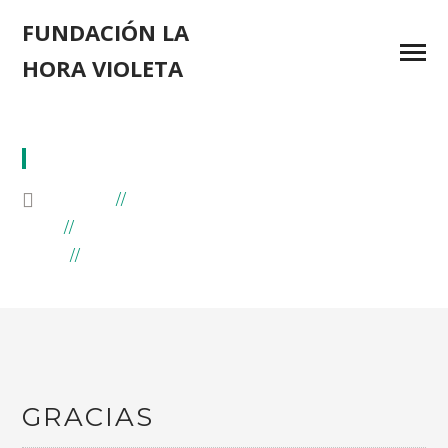
FUNDACIÓN LA
HORA VIOLETA
NEUROFIBROMATOSIS
HOME
BLOG
POSTS TAGGED "NEUROFIBROMATOSIS"
(
PAGE 2
)
GRACIAS