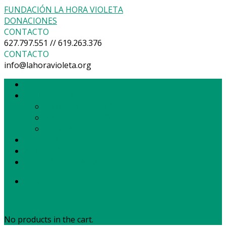
FUNDACIÓN LA HORA VIOLETA
DONACIONES
CONTACTO
627.797.551 // 619.263.376
CONTACTO
info@lahoravioleta.org
INICIO
QUIÉNES SOMOS
LA HORA VIOLETA
HAZTE CÓMPLICE
CONTACTO
PROYECTOS
ACTIVIDAD
TIENDA SOLIDARIA
0 items
€
0,00
0
No products in the cart.