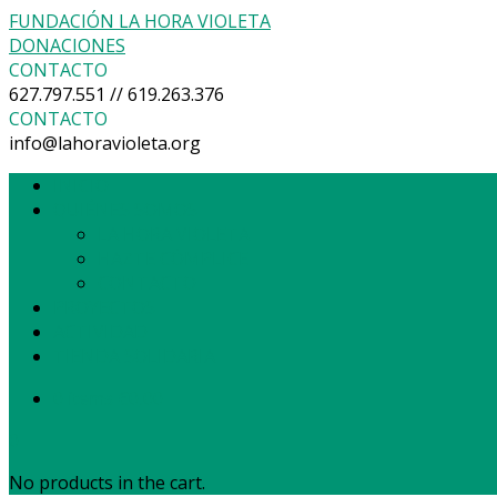
FUNDACIÓN LA HORA VIOLETA
DONACIONES
CONTACTO
627.797.551 // 619.263.376
CONTACTO
info@lahoravioleta.org
INICIO
QUIÉNES SOMOS
LA HORA VIOLETA
HAZTE CÓMPLICE
CONTACTO
PROYECTOS
ACTIVIDAD
TIENDA SOLIDARIA
0 items
€
0,00
0
No products in the cart.