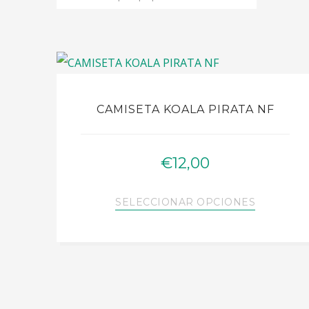
CAMISETA KOALA PIRATA NF
€
12,00
Este
SELECCIONAR OPCIONES
producto
tiene
múltiples
variantes.
Las