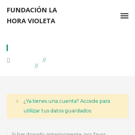
FUNDACIÓN LA
HORA VIOLETA
CAMPAMENTO DE VERANO NF
HOME
CAMPAMENTO DE VERANO NF
¿Ya tienes una cuenta? Accede para
utilizar tus datos guardados.
Si has donado anteriormente, por favor,