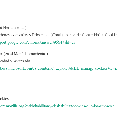
ú Herramientas)
ciones avanzadas > Privacidad (Configuración de Contenido) > Cookie
upport.google.com/chrome/answer/95647?hl=es
er
(en el Menú Herramientas)
vacidad > Avanzada
ndows.microsoft.com/es-es/internet-explorer/delete-manage-cookies#ie=
okies
port.mozilla.org/es/kb/habilitar-y-deshabilitar-cookies-que-los-sitios-we