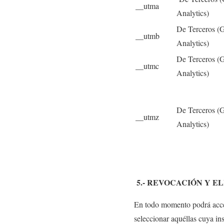
__utma
Analytics)
De Terceros (
__utmb
Analytics)
De Terceros (
__utmc
Analytics)
De Terceros (
__utmz
Analytics)
5.- REVOCACIÓN Y E
En todo momento podrá acced
seleccionar aquéllas cuya in