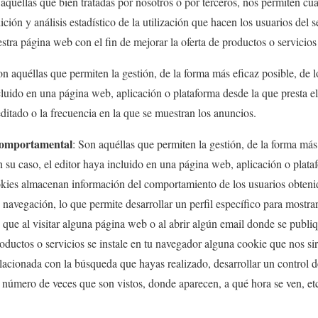
 aquéllas que bien tratadas por nosotros o por terceros, nos permiten cu
ición y análisis estadístico de la utilización que hacen los usuarios del s
stra página web con el fin de mejorar la oferta de productos o servicios
on aquéllas que permiten la gestión, de la forma más eficaz posible, de l
cluido en una página web, aplicación o plataforma desde la que presta el
editado o la frecuencia en la que se muestran los anuncios.
comportamental
: Son aquéllas que permiten la gestión, de la forma más 
n su caso, el editor haya incluido en una página web, aplicación o plata
ookies almacenan información del comportamiento de los usuarios obtenid
 navegación, lo que permite desarrollar un perfil específico para mostra
que al visitar alguna página web o al abrir algún email donde se publi
ductos o servicios se instale en tu navegador alguna cookie que nos sir
lacionada con la búsqueda que hayas realizado, desarrollar un control 
l número de veces que son vistos, donde aparecen, a qué hora se ven, et