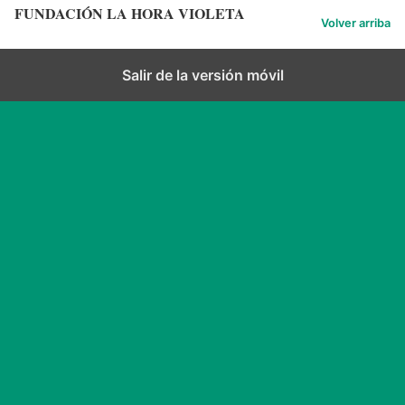
r
FUNDACIÓN LA HORA VIOLETA
t
Volver arriba
i
o
o
r
Salir de la versión móvil
i
o