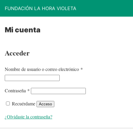
FUNDACIÓN LA HORA VIOLETA
Mi cuenta
Acceder
O
Nombre de usuario o correo electrónico
*
b
l
O
Contraseña
*
i
b
g
Recuérdame
Acceso
l
a
i
¿Olvidaste la contraseña?
t
g
o
a